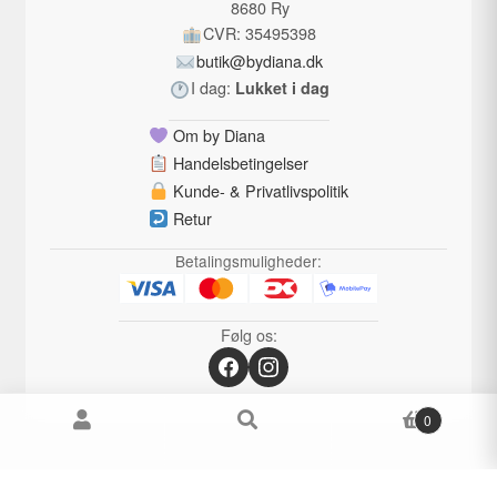
8680 Ry
CVR: 35495398
butik@bydiana.dk
I dag:
Lukket i dag
Om by Diana
Handelsbetingelser
Kunde- & Privatlivspolitik
Retur
Betalingsmuligheder:
Følg os:
0