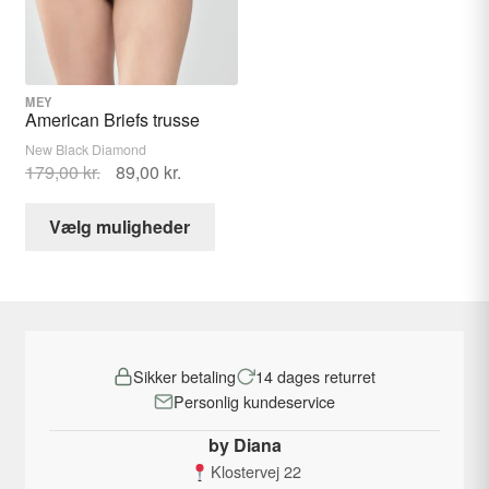
Sort
vælges
vælges
på
på
varesiden
varesid
MEY
American Briefs trusse
New Black Diamond
Den
Den
179,00
kr.
89,00
kr.
oprindelige
aktuelle
Dette
pris
pris
Vælg muligheder
vare
var:
er:
har
179,00 kr..
89,00 kr..
flere
varianter.
Mulighederne
Sikker betaling
14 dages returret
kan
Personlig kundeservice
vælges
på
by Diana
varesiden
Klostervej 22