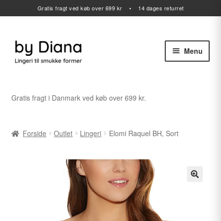
Gratis fragt ved køb over 699 kr • 14 dages returret
Menu
Spring
Spring
til
til
navigation
indhold
Alle varer
Gratis fragt i Danmark ved køb over 699 kr.
Udfold
Lingeri
undermenu
Forside
Outlet
Lingeri
Elomi Raquel BH, Sort
Udfold
Badetøj
undermenu
Sport
Gavekort
Udfold
Outlet