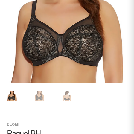
undermenu
Udfold
Kontakt os
undermenu
ELOMI
Raquel BH