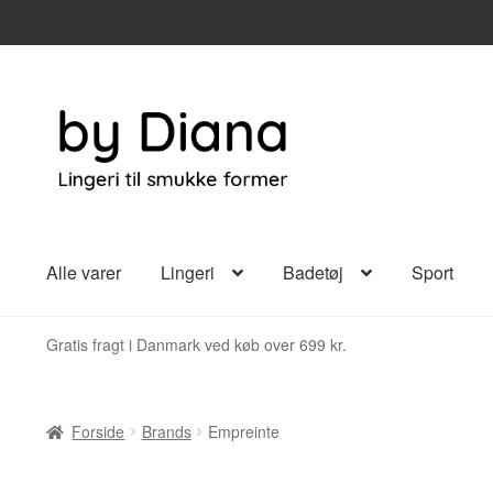
Spring
Spring
til
til
navigation
indhold
Alle varer
Lingeri
Badetøj
Sport
Gratis fragt i Danmark ved køb over 699 kr.
Forside
Brands
Empreinte