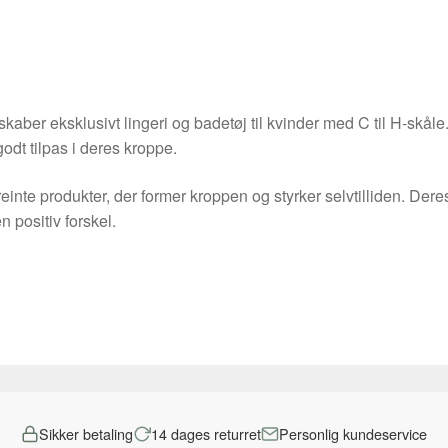
kaber eksklusivt lingeri og badetøj til kvinder med C til H-skåle
odt tilpas i deres kroppe.
e produkter, der former kroppen og styrker selvtilliden. Deres 
 positiv forskel.
Sikker betaling
14 dages returret
Personlig kundeservice