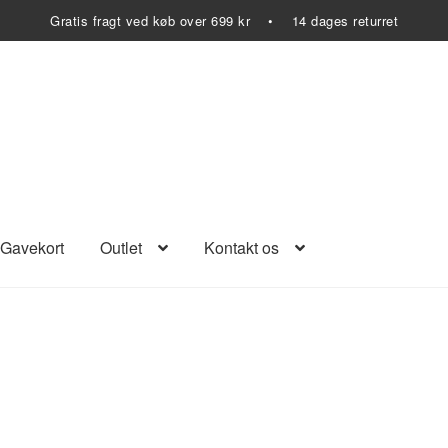
Gratis fragt ved køb over 699 kr • 14 dages returret
Gavekort
Outlet
Kontakt os