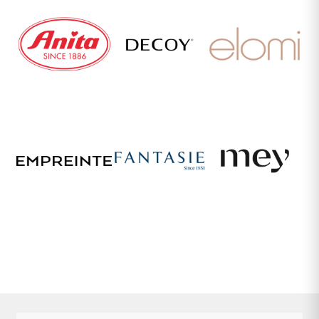
undermenu
Udfold
Kontakt os
undermenu