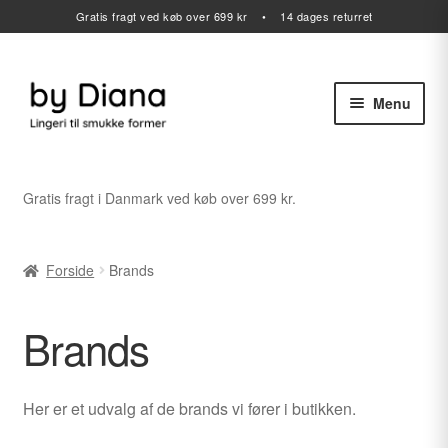
Gratis fragt ved køb over 699 kr • 14 dages returret
Menu
Spring
Spring
til
til
navigation
indhold
Alle varer
Gratis fragt i Danmark ved køb over 699 kr.
Udfold
Lingeri
undermenu
Forside
Brands
Udfold
Badetøj
undermenu
Brands
Sport
Gavekort
Her er et udvalg af de brands vi fører i butikken.
Udfold
Outlet