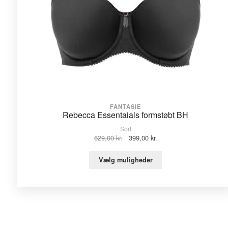
FANTASIE
Rebecca Essentaials formstøbt BH
Sort
Den
Den
629,00
kr.
399,00
kr.
oprindelige
aktuelle
pris
pris
Vælg muligheder
var:
er:
629,00 kr..
399,00 kr..