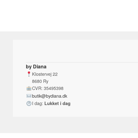
by Diana
Klostervej 22
8680 Ry
CVR: 35495398
butik@bydiana.dk
I dag:
Lukket i dag