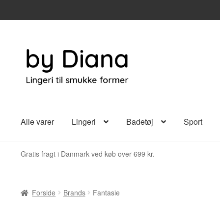
Spring
Spring
til
til
navigation
indhold
Alle varer
Lingeri
Badetøj
Sport
Gratis fragt i Danmark ved køb over 699 kr.
Forside
Brands
Fantasie