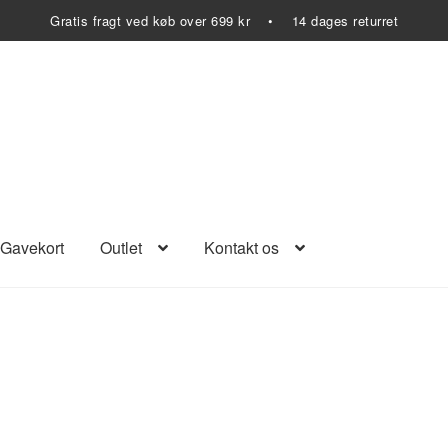
Gratis fragt ved køb over 699 kr • 14 dages returret
Gavekort
Outlet
Kontakt os