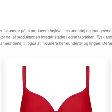
 der fokuserer på at producere højkvalitets undertøj og loungew
or del af produktionen foregår stadig i egne fabrikker i Tyskla
ameundertøj til også at inkludere herreundertøj og lingeri. Deres 