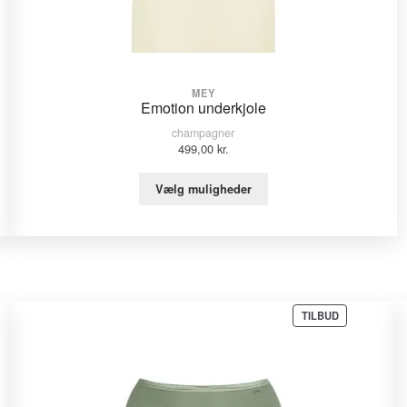
MEY
Emotion underkjole
champagner
499,00
kr.
Vælg muligheder
VARE
TILBUD
PÅ
TILBUD