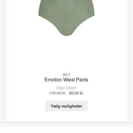
MEY
Emotion Waist Pants
Sage Green
Den
Den
179,00
kr.
89,00
kr.
oprindelige
aktuelle
pris
pris
Vælg muligheder
var:
er:
179,00 kr..
89,00 kr..