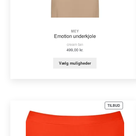
MEY
Emotion underkjole
cream tan
499,00
kr.
Vælg muligheder
VARE
TILBUD
PÅ
TILBUD