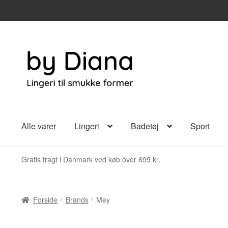
Spring
Spring
til
til
navigation
indhold
Alle varer
Lingeri
Badetøj
Sport
Gratis fragt i Danmark ved køb over 699 kr.
Forside
Brands
Mey