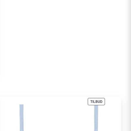
VARE
TILBUD
PÅ
TILBUD