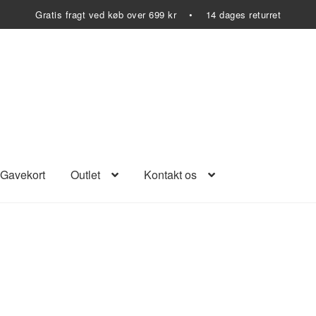
Gratis fragt ved køb over 699 kr • 14 dages returret
Gavekort
Outlet
Kontakt os