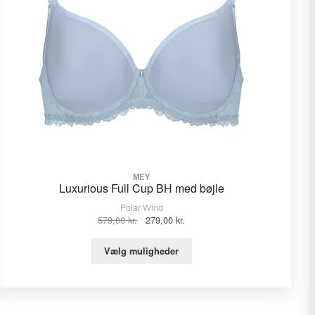
MEY
Luxurious Full Cup BH med bøjle
Polar Wind
Den
Den
579,00
kr.
279,00
kr.
oprindelige
aktuelle
pris
pris
Vælg muligheder
var:
er:
579,00 kr..
279,00 kr..