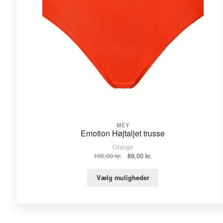
MEY
Emotion Højtaljet trusse
Orange
Den
Den
165,00
kr.
89,00
kr.
oprindelige
aktuelle
pris
pris
Vælg muligheder
var:
er:
165,00 kr..
89,00 kr..