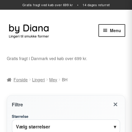
Gratis fragt ved køb over 699 kr • 14 dages returret
Menu
Spring
Spring
til
til
navigation
indhold
Alle varer
Gratis fragt i Danmark ved køb over 699 kr.
Udfold
Lingeri
undermenu
Forside
Lingeri
Mey
BH
Udfold
Anita
undermenu
Udfold
Elomi
✕
undermenu
Filtre
Udfold
Mey
Størrelse
undermenu
Vælg størrelser
▾
BH