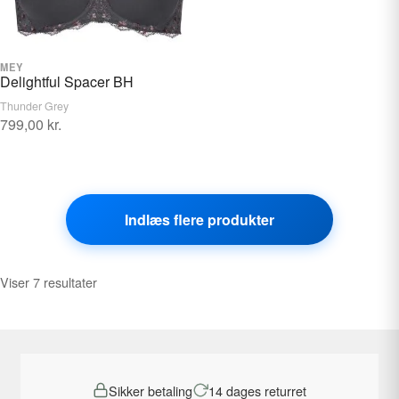
kan
kan
vælges
vælges
på
på
varesiden
MEY
varesiden
VÆLG STØRRELSE
Delightful Spacer BH
Thunder Grey
799,00
kr.
Dette
vare
har
Indlæs flere produkter
flere
varianter.
Mulighederne
Sorteret
Viser 7 resultater
kan
efter
vælges
pris:
på
lav
varesiden
til
høj
Sikker betaling
14 dages returret