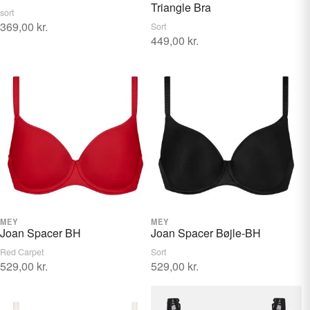
Triangle Bra
sort
369,00
kr.
Sort
449,00
kr.
Dette
Dette
vare
vare
har
har
flere
flere
varianter.
varianter.
Mulighederne
Mulighederne
kan
kan
vælges
vælges
på
på
varesiden
MEY
varesiden
MEY
VÆLG STØRRELSE
VÆLG STØRRELSE
Joan Spacer BH
Joan Spacer Bøjle-BH
Red Carpet
Sort
529,00
kr.
529,00
kr.
Dette
Dette