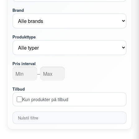
Brand
Trusser
Underkjoler
Produkttype
Se alle Mey →
Udfold
Wacoal
Pris interval
undermenu
–
Se alt i Lingeri →
Tilbud
Udfold
Badetøj
Kun produkter på tilbud
undermenu
Sport
Nulstil filtre
Gavekort