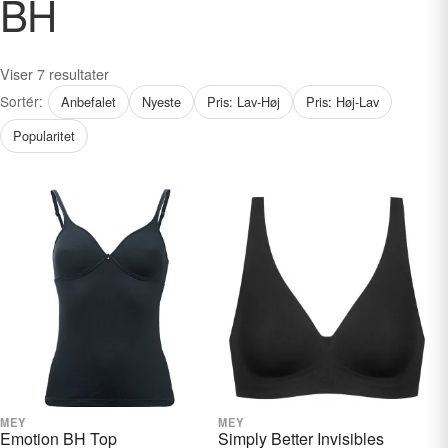
BH
Udfold
Outlet
undermenu
Udfold
Kontakt os
Sorteret
Viser 7 resultater
undermenu
efter
Sortér:
Anbefalet
Nyeste
Pris: Lav-Høj
Pris: Høj-Lav
pris:
Popularitet
lav
til
høj
MEY
MEY
VÆLG STØRRELSE
VÆLG STØRRELSE
Emotion BH Top
Simply Better Invisibles