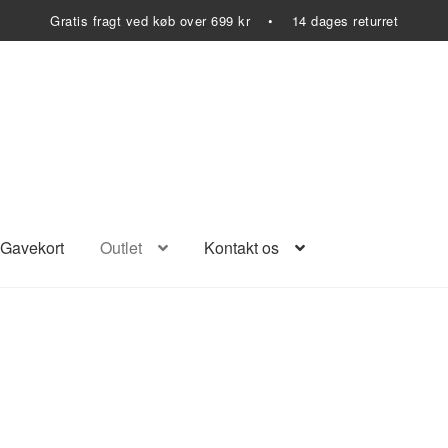
Gratis fragt ved køb over 699 kr • 14 dages returret
Gavekort
Outlet
Kontakt os