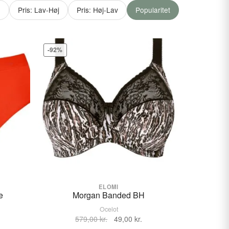
e
Pris: Lav-Høj
Pris: Høj-Lav
Popularitet
-92%
ELOMI
e
Morgan Banded BH
Ocelot
VÆLG STØRRELSE
VÆLG STØRRELSE
en
Den
Den
579,00
kr.
49,00
kr.