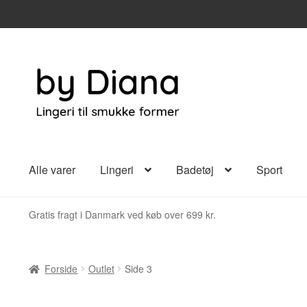
Spring
Spring
til
til
navigation
indhold
Alle varer
Lingeri
Badetøj
Sport
Gratis fragt i Danmark ved køb over 699 kr.
Forside
Outlet
Side 3