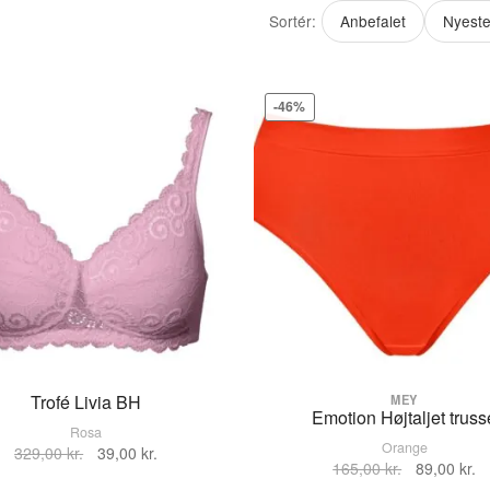
Sortér:
Anbefalet
Nyest
-46%
Trofé Livia BH
MEY
Emotion Højtaljet truss
Rosa
Orange
Den
Den
VÆLG STØRRELSE
329,00
kr.
39,00
kr.
Den
D
165,00
kr.
89,00
kr.
oprindelige
aktuelle