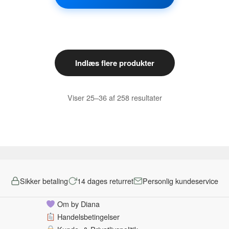
varianter.
Mulighederne
kan
vælges
på
varesiden
Indlæs flere produkter
Sorteret
Viser 25–36 af 258 resultater
efter
popularitet
Sikker betaling
14 dages returret
Personlig kundeservice
Om by Diana
Handelsbetingelser