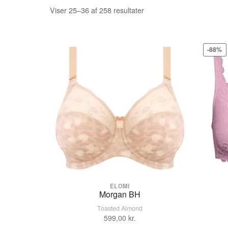
Sorteret
Viser 25–36 af 258 resultater
efter
popularitet
-88%
ELOMI
Morgan BH
Toasted Almond
VÆLG STØRRELSE
599,00
kr.