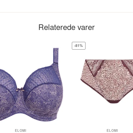
Orange
Relaterede varer
AD4098.4386
-81%
ELOMI
ELOMI