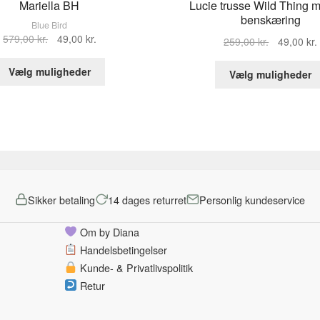
Mariella BH
Lucie trusse Wild Thing 
benskæring
Blue Bird
Den
Den
579,00
kr.
49,00
kr.
Den
259,00
kr.
49,00
kr.
oprindelige
aktuelle
oprindelig
Dette
pris
pris
Vælg muligheder
pris
Vælg muligheder
vare
var:
er:
var:
har
579,00 kr..
49,00 kr..
259,00 kr..
flere
varianter.
Mulighederne
kan
vælges
på
Sikker betaling
14 dages returret
Personlig kundeservice
varesiden
Om by Diana
Handelsbetingelser
Kunde- & Privatlivspolitik
Retur