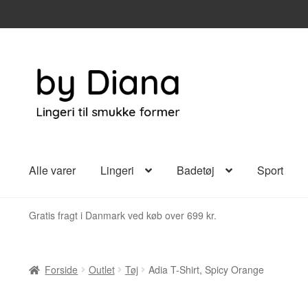
Spring
Spring
til
til
navigation
indhold
Alle varer
Lingeri
Badetøj
Sport
Gratis fragt i Danmark ved køb over 699 kr.
Forside
Outlet
Tøj
Adia T-Shirt, Spicy Orange