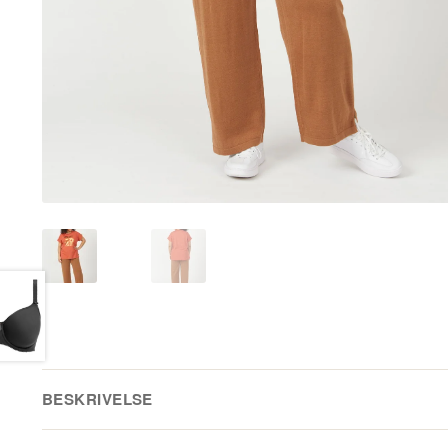
BESKRIVELSE
Behageligt blød T-Shirt i en dæmpet orange farve med teks