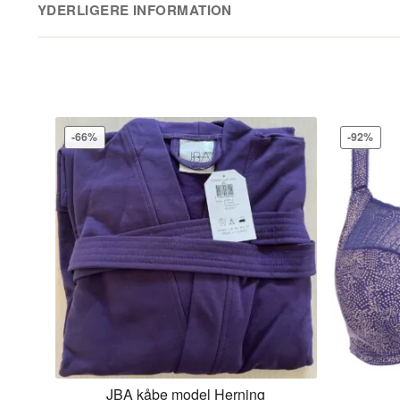
YDERLIGERE INFORMATION
Materialer:
100% Bomuld
Color family
Varenummer
-66%
-92%
JBA kåbe model Herning