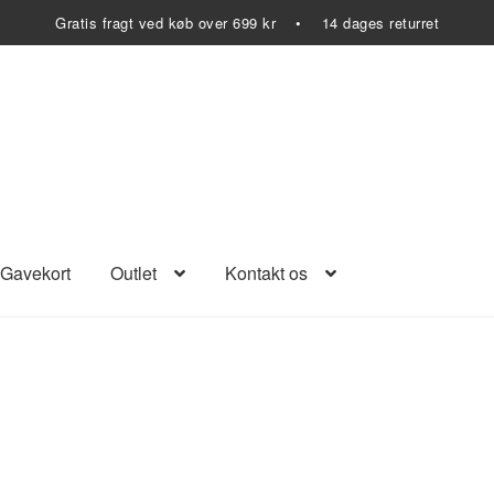
Gratis fragt ved køb over 699 kr • 14 dages returret
Gavekort
Outlet
Kontakt os