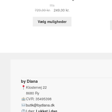
lilla
Den
Den
729,00
kr.
249,00
kr.
oprindelige
aktuelle
Dette
pris
pris
Vælg muligheder
vare
var:
er:
har
729,00 kr..
249,00 kr..
flere
varianter.
Mulighederne
kan
vælges
på
varesiden
by Diana
Klostervej 22
8680 Ry
CVR: 35495398
butik@bydiana.dk
I dag:
Lukket i dag