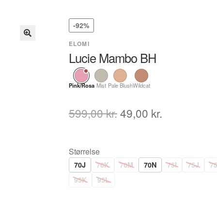
-92%
ELOMI
Lucie Mambo BH
Pink/Rosa
Mist
Pale Blush
Wildcat
Den
Den
599,00
kr.
49,00
kr.
oprindelige
aktuelle
pris
pris
Størrelse
var:
er:
70J
70K
70M
70N
75I
75J
7
599,00 kr..
49,00 kr..
95K
95L