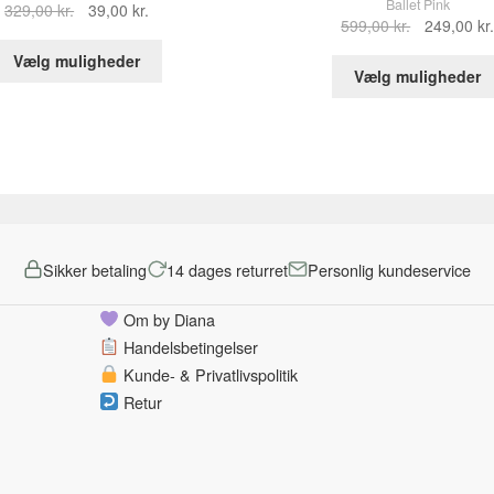
Ballet Pink
Den
Den
329,00
kr.
39,00
kr.
Den
599,00
kr.
249,00
kr.
oprindelige
aktuelle
oprindelige
Dette
pris
pris
Vælg muligheder
pris
vare
Vælg muligheder
var:
er:
var:
har
329,00 kr..
39,00 kr..
599,00 kr..
flere
varianter.
Mulighederne
kan
vælges
på
varesiden
Sikker betaling
14 dages returret
Personlig kundeservice
Om by Diana
Handelsbetingelser
Kunde- & Privatlivspolitik
Retur