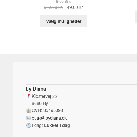
Blue Bird
Den
Den
579,00
kr.
49,00
kr.
oprindelige
aktuelle
Dette
pris
pris
Vælg muligheder
vare
var:
er:
har
579,00 kr..
49,00 kr..
flere
varianter.
Mulighederne
kan
vælges
på
varesiden
by Diana
Klostervej 22
8680 Ry
CVR: 35495398
butik@bydiana.dk
I dag:
Lukket i dag