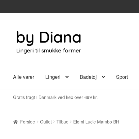
Spring
Spring
til
til
navigation
indhold
Alle varer
Lingeri
Badetøj
Sport
Gratis fragt i Danmark ved køb over 699 kr.
Forside
Outlet
Tilbud
Elomi Lucie Mambo BH