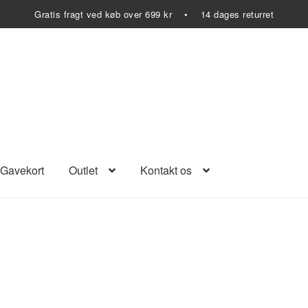
Gratis fragt ved køb over 699 kr • 14 dages returret
Gavekort
Outlet
Kontakt os