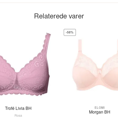
 samt side-støttepanel for fremadskapende form
Pink/Rosa
Relaterede varer
og let pasform
EL4490MAB
 den bæres
, lagt over powernet, for at give anker og støtte
-58%
ettere udseende
ere rulning
Trofé Livia BH
ELOMI
Morgan BH
Rosa