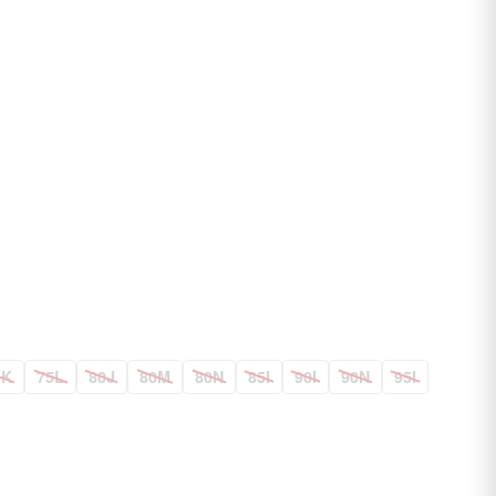
5K
75L
80J
80M
80N
85I
90I
90N
95I