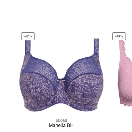
Bundet underwire plunge-bh med tredelt trykt skål
Color family
Lav center foran giver plunge uden push-up
Topskål skåret i kraftig stræklace for en rund form 
Varenummer
Nakkekant har ingen elastik, for en glat finish når
Bagsiden er skåret i stræklace i slangeskind design
-92%
-88%
Kafé-au-lait farvet powernet bagsideforing for et l
Fuldt lukket smal elastik i underkanten for at minim
Trykt strop-overlay for et koordineret look
40% Nylon/Polyamid 19% Elastan 41% Polyester
ELOMI
Mariella BH