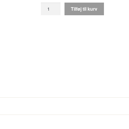
Elomi
Tilføj til kurv
Lucie
Mambo
BH
antal
ner af figen, blomme og bær, gennemsyrer designet.