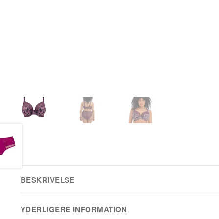
BESKRIVELSE
Elomi Lucie i Mambo i slangeskindsmønster med varme to
YDERLIGERE INFORMATION