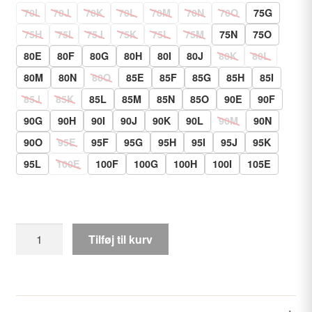
70I
70J
70K
70L
70M
70N
70O
75G
75H
75I
75J
75K
75L
75M
75N
75O
80E
80F
80G
80H
80I
80J
80K
80L
80M
80N
80O
85E
85F
85G
85H
85I
85J
85K
85L
85M
85N
85O
90E
90F
90G
90H
90I
90J
90K
90L
90M
90N
90O
95E
95F
95G
95H
95I
95J
95K
95L
100E
100F
100G
100H
100I
105E
Elomi
Tilføj til kurv
Matilda
Plunge
BH
med