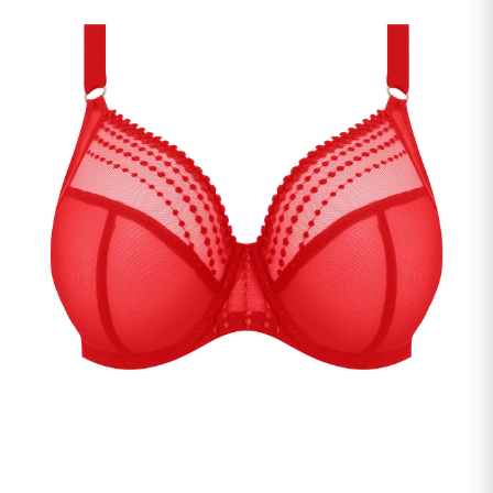
undermenu
Udfold
Kontakt os
undermenu