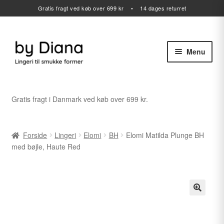
Gratis fragt ved køb over 699 kr • 14 dages returret
Menu
Spring
Spring
til
til
navigation
indhold
Alle varer
Gratis fragt i Danmark ved køb over 699 kr.
Udfold
Lingeri
undermenu
Forside
Lingeri
Elomi
BH
Elomi Matilda Plunge BH
Udfold
Badetøj
med bøjle, Haute Red
undermenu
Sport
Gavekort
Udfold
Outlet