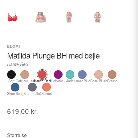
ELOMI
Matilda Plunge BH med bøjle
Haute Red
Sort
Cafe Au Lait
Haute Red
Hollyhock
Jade
Lunar Blue
Pearl Blush
Praline
Siren Song
Storm (Lilla)
Sunset
619,00
kr.
Størrelse