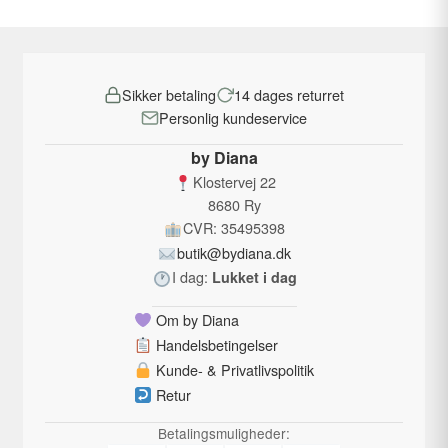
flere
varianter.
Mulighederne
Sikker betaling
14 dages returret
kan
Personlig kundeservice
vælges
på
by Diana
varesiden
Klostervej 22
8680 Ry
CVR: 35495398
butik@bydiana.dk
I dag:
Lukket i dag
Om by Diana
Handelsbetingelser
Kunde- & Privatlivspolitik
Retur
Betalingsmuligheder: