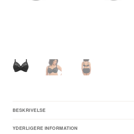
BESKRIVELSE
Elomis Morgan Stretch Banded BH tilbyder strækblonde og 
YDERLIGERE INFORMATION