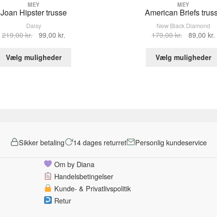
MEY
MEY
Joan Hipster trusse
American Briefs trus
Daisy
New Black Diamond
Den
Den
Den
219,00
kr.
99,00
kr.
179,00
kr.
89,00
kr.
oprindelige
aktuelle
oprindelig
Dette
pris
pris
pris
Vælg muligheder
Vælg muligheder
vare
var:
er:
var:
har
219,00 kr..
99,00 kr..
179,00 kr..
flere
varianter.
Mulighederne
kan
vælges
på
Sikker betaling
14 dages returret
Personlig kundeservice
varesiden
Om by Diana
Handelsbetingelser
Kunde- & Privatlivspolitik
Retur