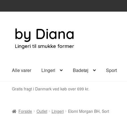
Spring
Spring
til
til
navigation
indhold
Alle varer
Lingeri
Badetøj
Sport
Gratis fragt i Danmark ved køb over 699 kr.
Forside
Outlet
Lingeri
Elomi Morgan BH, Sort