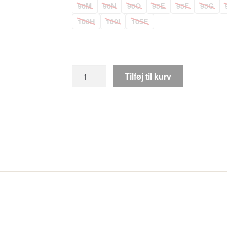
90M
90N
90O
95E
95F
95G
100H
100I
105E
Elomi
Tilføj til kurv
Morgan
BH,
Sort
antal
delikate sløjfedetaljer, og denne letanvendelige BH er et mus