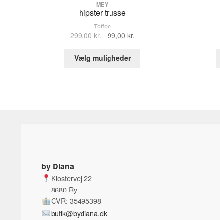
MEY
hipster trusse
Toffee
Den
Den
299,00
kr.
99,00
kr.
oprindelige
aktuelle
Dette
pris
pris
Vælg muligheder
vare
var:
er:
har
299,00 kr..
99,00 kr..
flere
varianter.
Mulighederne
kan
vælges
på
varesiden
by Diana
Klostervej 22
8680 Ry
CVR: 35495398
butik@bydiana.dk