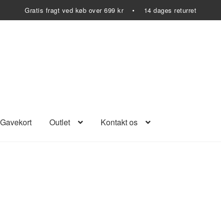
Gratis fragt ved køb over 699 kr • 14 dages returret
Gavekort
Outlet
Kontakt os