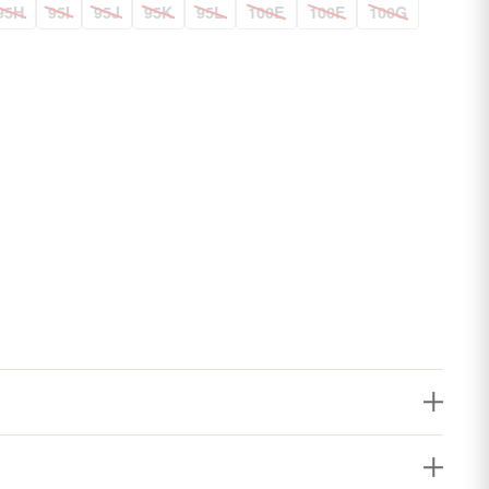
95H
95I
95J
95K
95L
100E
100F
100G
t-have fra Elomi.