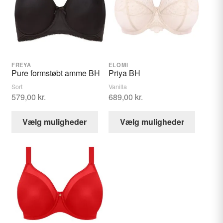
vælges
vælges
på
på
varesiden
varesid
FREYA
ELOMI
Pure formstøbt amme BH
Priya BH
Sort
Vanilla
579,00
kr.
689,00
kr.
Dette
Dette
Vælg muligheder
Vælg muligheder
vare
vare
har
har
flere
flere
varianter.
variante
Mulighederne
Muligh
kan
kan
vælges
vælges
på
på