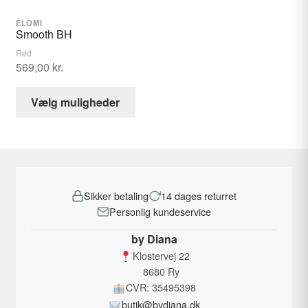
varesiden
varesid
ELOMI
Smooth BH
Rød
569,00
kr.
Dette
Vælg muligheder
vare
har
flere
varianter.
Mulighederne
Sikker betaling
14 dages returret
kan
Personlig kundeservice
vælges
på
by Diana
varesiden
Klostervej 22
8680 Ry
CVR: 35495398
butik@bydiana.dk