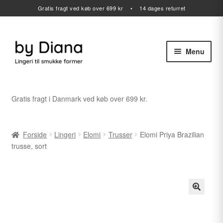
Gratis fragt ved køb over 699 kr • 14 dages returret
Menu
Spring
Spring
til
til
navigation
indhold
Alle varer
Gratis fragt i Danmark ved køb over 699 kr.
Udfold
Lingeri
undermenu
Forside
Lingeri
Elomi
Trusser
Elomi Priya Brazilian
Udfold
Badetøj
trusse, sort
undermenu
Sport
Gavekort
Udfold
Outlet