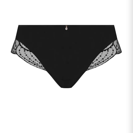
undermenu
Udfold
Kontakt os
undermenu