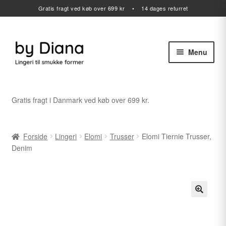
Gratis fragt ved køb over 699 kr • 14 dages returret
Menu
Spring
Spring
til
til
navigation
indhold
Alle varer
Gratis fragt i Danmark ved køb over 699 kr.
Udfold
Lingeri
undermenu
Forside
Lingeri
Elomi
Trusser
Elomi Tiernie Trusser,
Udfold
Badetøj
Denim
undermenu
Sport
Gavekort
Udfold
Outlet