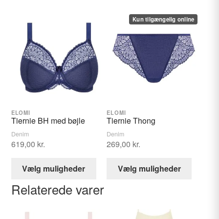
stretch-blonde med et elegant vifteformet mønster, der
Kun tilgængelig online
sikrer en behagelig og fleksibel pasform. Den bløde
elastik ved underkanten er foldet over for at give dig
komfort hele dagen, mens den strækbare blonde-gore
flyder elegant over foret ved den nederste kant – så du
slipper for ubehagelig indsnøring.
Produktdetaljer
ELOMI
ELOMI
Tiernie BH med bøjle
Tiernie Thong
Kraftig stretch-blonde
ved benene for en glat
Denim
Denim
619,00
kr.
269,00
kr.
finish uden synlige linjer under tøjet
Stretch mesh-foer
foran og bagpå for diskret
Dette
Dette
Vælg muligheder
Vælg muligheder
dækning
vare
vare
Blød fold-over elastik
ved underkanten for
Relaterede varer
har
har
maksimal komfort
flere
flere
Indkapslet elastik
ved skridtkanten for ekstra
varianter.
variante