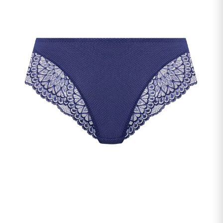
undermenu
Udfold
Kontakt os
undermenu