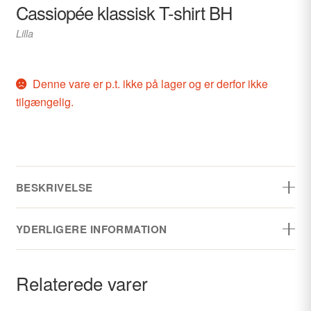
Cassiopée klassisk T-shirt BH
Lilla
Denne vare er p.t. ikke på lager og er derfor ikke
tilgængelig.
BESKRIVELSE
Cassiopée fra Empreinte udnytter en dygtig kombination
YDERLIGERE INFORMATION
af broderi og blonder fra den fineste europæiske
håndværk,
Color family
Lilla
Relaterede varer
Detaljer:
Varenummer
em-07151-purple