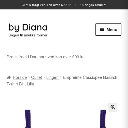
Gratis fragt ved køb over 699 kr • 14 dages returret
Menu
Spring
Spring
til
til
navigation
indhold
Alle varer
Gratis fragt i Danmark ved køb over 699 kr.
Udfold
Lingeri
undermenu
Forside
Outlet
Lingeri
Empreinte Cassiopée klassisk
Udfold
Badetøj
T-shirt BH, Lilla
undermenu
Sport
Gavekort
Udfold
Outlet