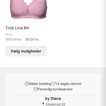
kan
kan
vælges
vælges
på
på
varesid
varesiden
Trofé Livia BH
Rosa
Den
Den
329,00
kr.
39,00
kr.
oprindelige
aktuelle
Dette
pris
pris
Vælg muligheder
vare
var:
er:
har
329,00 kr..
39,00 kr..
flere
varianter.
Mulighederne
Sikker betaling
14 dages returret
kan
Personlig kundeservice
vælges
på
by Diana
varesiden
Klostervej 22