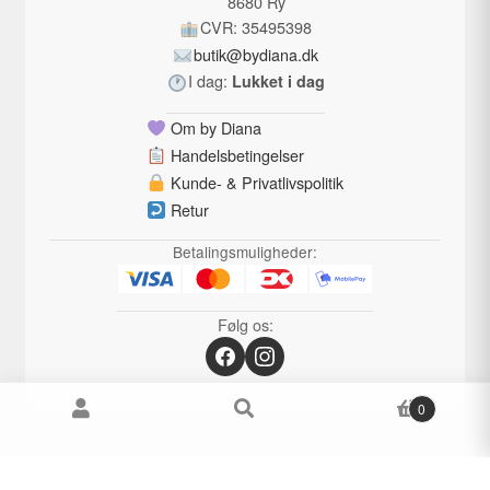
8680 Ry
CVR: 35495398
butik@bydiana.dk
I dag:
Lukket i dag
Om by Diana
Handelsbetingelser
Kunde- & Privatlivspolitik
Retur
Betalingsmuligheder:
Følg os:
0
Cookiesamtykkebanner fra Real Cookie Banner