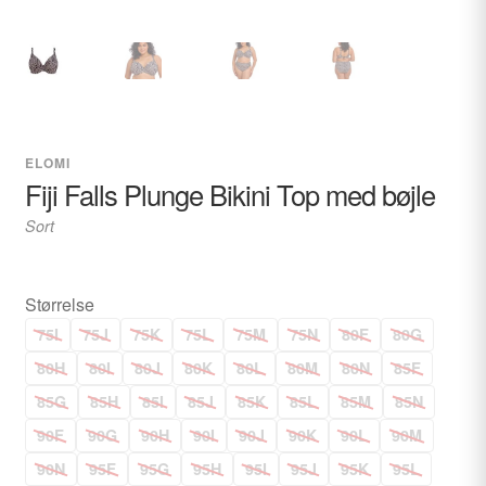
ELOMI
Fiji Falls Plunge Bikini Top med bøjle
Sort
Størrelse
75I
75J
75K
75L
75M
75N
80F
80G
80H
80I
80J
80K
80L
80M
80N
85F
85G
85H
85I
85J
85K
85L
85M
85N
90F
90G
90H
90I
90J
90K
90L
90M
90N
95F
95G
95H
95I
95J
95K
95L