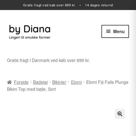
Gratis fragt ved køb over 699 kr • 14 dages returret
Menu
Spring
Spring
til
til
navigation
indhold
Alle varer
Gratis fragt i Danmark ved køb over 699 kr.
Udfold
Lingeri
undermenu
Forside
Badetøj
Bikinier
Elomi
Elomi Fiji Falls Plunge
Udfold
Badetøj
Bikini Top med bøjle, Sort
undermenu
Sport
Gavekort
Udfold
Outlet