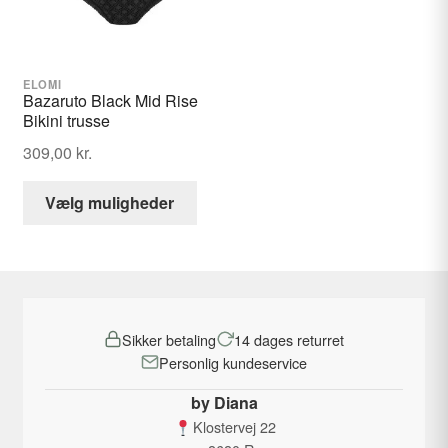
Vi anbefaler håndvask
vælges
vælges
på
på
varesiden
varesid
Bemærk
: Da vi ikke altid har alle størrelser på lager, kan
ELOMI
Bazaruto Black Mid Rise
der være op til
7-11 hverdages leveringstid
.
Bikini trusse
309,00
kr.
Dette
Vælg muligheder
vare
har
flere
varianter.
Mulighederne
Sikker betaling
14 dages returret
kan
Personlig kundeservice
vælges
på
by Diana
varesiden
Klostervej 22