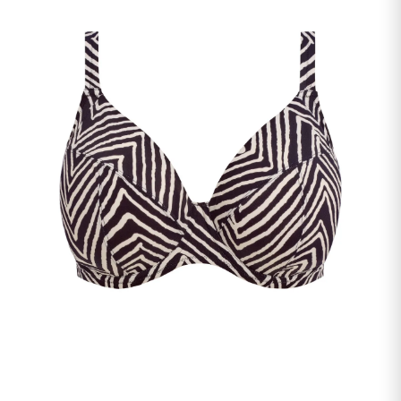
undermenu
Udfold
Kontakt os
undermenu