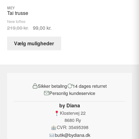
varesiden
MEY
Tai trusse
New toffee
Den
Den
219,00
kr.
99,00
kr.
oprindelige
aktuelle
Dette
pris
pris
Vælg muligheder
vare
var:
er:
har
219,00 kr..
99,00 kr..
flere
varianter.
Mulighederne
Sikker betaling
14 dages returret
kan
Personlig kundeservice
vælges
på
by Diana
varesiden
Klostervej 22
8680 Ry
CVR: 35495398
butik@bydiana.dk