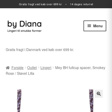
Gratis fragt ved køb over 699 kr • 14 dages returret
Menu
Spring
Spring
til
til
navigation
indhold
Alle varer
Gratis fragt i Danmark ved køb over 699 kr.
Udfold
Lingeri
undermenu
Forside
Outlet
Lingeri
Mey BH fullcup spacer, Smokey
Udfold
Badetøj
Rose / Støvet Lilla
undermenu
Sport
Gavekort
Udfold
Outlet