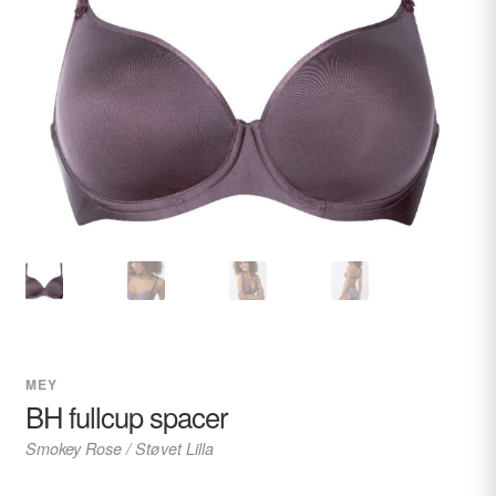
undermenu
Udfold
Kontakt os
undermenu
MEY
BH fullcup spacer
Smokey Rose / Støvet Lilla