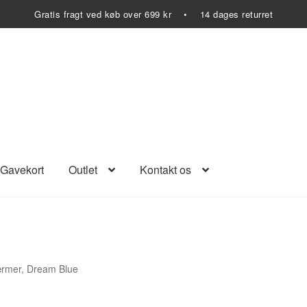
Gratis fragt ved køb over 699 kr • 14 dages returret
Gavekort
Outlet
Kontakt os
ærmer, Dream Blue