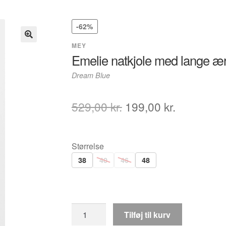
-62%
MEY
Emelie natkjole med lange æ
Dream Blue
Den
Den
529,00
kr.
199,00
kr.
oprindelige
aktuelle
pris
pris
Størrelse
var:
er:
38
40
46
48
529,00 kr..
199,00 kr.
Mey
Tilføj til kurv
Emelie