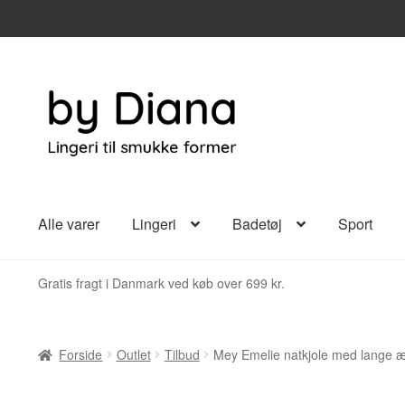
Spring
Spring
til
til
navigation
indhold
Alle varer
Lingeri
Badetøj
Sport
Gratis fragt i Danmark ved køb over 699 kr.
Forside
Outlet
Tilbud
Mey Emelie natkjole med lange 