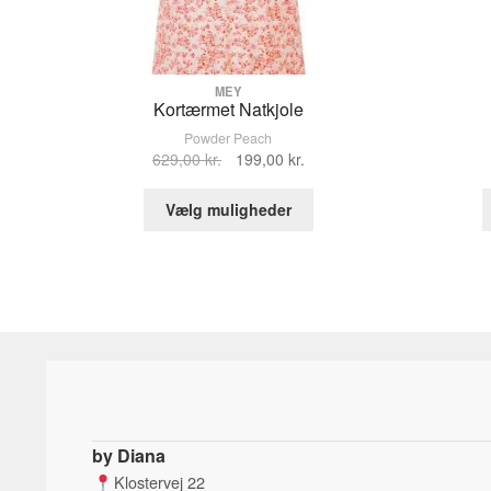
MEY
Kortærmet Natkjole
Powder Peach
Den
Den
629,00
kr.
199,00
kr.
oprindelige
aktuelle
Dette
pris
pris
Vælg muligheder
vare
var:
er:
har
629,00 kr..
199,00 kr..
flere
varianter.
Mulighederne
kan
vælges
på
varesiden
by Diana
Klostervej 22