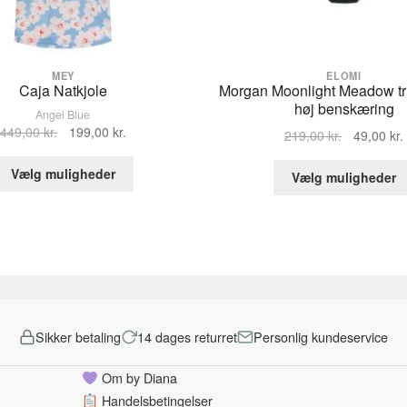
MEY
ELOMI
Caja Natkjole
Morgan Moonlight Meadow t
høj benskæring
Angel Blue
Den
Den
449,00
kr.
199,00
kr.
Den
219,00
kr.
49,00
kr.
oprindelige
aktuelle
oprindelig
Dette
pris
pris
Vælg muligheder
pris
Vælg muligheder
vare
var:
er:
var:
har
449,00 kr..
199,00 kr..
219,00 kr..
flere
varianter.
Mulighederne
kan
vælges
på
Sikker betaling
14 dages returret
Personlig kundeservice
varesiden
Om by Diana
Handelsbetingelser