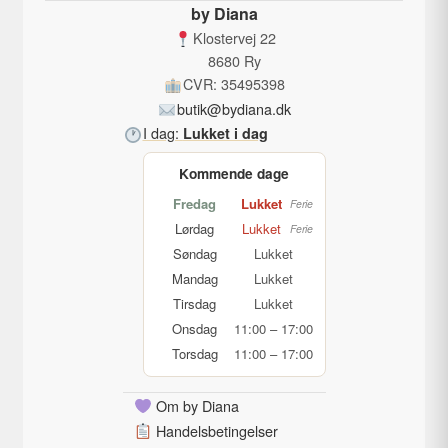
på
by Diana
varesiden
Klostervej 22
8680 Ry
CVR: 35495398
butik@bydiana.dk
I dag:
Lukket i dag
Kommende dage
Fredag
Lukket
Ferie
Lørdag
Lukket
Ferie
Søndag
Lukket
Mandag
Lukket
Tirsdag
Lukket
Onsdag
11:00 – 17:00
Torsdag
11:00 – 17:00
Om by Diana
Handelsbetingelser