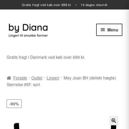
Gratis fragt ved køb over 699 kr • 14 dages returret
Menu
Spring
Spring
til
til
navigation
indhold
Alle varer
Gratis fragt i Danmark ved køb over 699 kr.
Udfold
Lingeri
undermenu
Forside
Outlet
Lingeri
Mey Joan BH (defekt hægte)
Udfold
Badetøj
Størrelse 85F, sort
undermenu
Sport
-90%
Gavekort
Udfold
Outlet