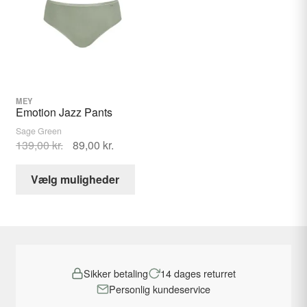
Mulighederne
Muligh
kan
kan
vælges
vælges
på
på
varesiden
varesid
MEY
Emotion Jazz Pants
Sage Green
Den
Den
139,00
kr.
89,00
kr.
oprindelige
aktuelle
Dette
pris
pris
Vælg muligheder
vare
var:
er:
har
139,00 kr..
89,00 kr..
flere
varianter.
Mulighederne
Sikker betaling
14 dages returret
kan
Personlig kundeservice
vælges