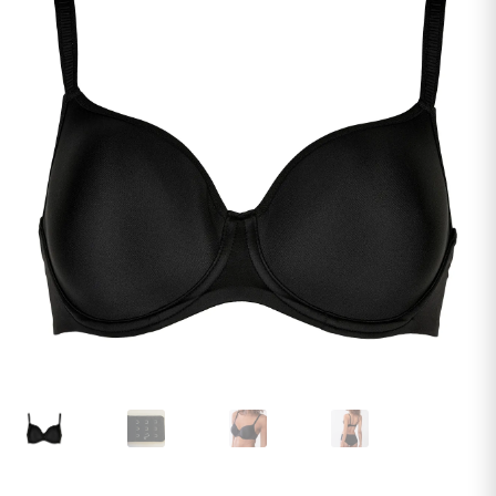
undermenu
Udfold
Kontakt os
undermenu