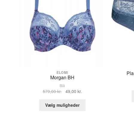
Pla
ELOMI
Morgan BH
Blå
Den
Den
579,00
kr.
49,00
kr.
oprindelige
aktuelle
Dette
pris
pris
Vælg muligheder
vare
var:
er:
har
579,00 kr..
49,00 kr..
flere
varianter.