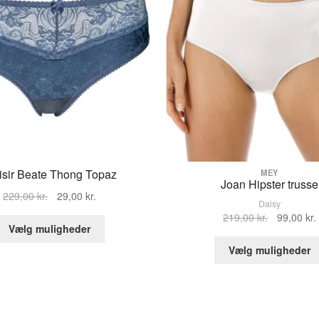
isir Beate Thong Topaz
MEY
Joan Hipster trusse
Den
Den
229,00
kr.
29,00
kr.
Daisy
oprindelige
aktuelle
Den
219,00
kr.
99,00
kr.
Dette
pris
pris
Vælg muligheder
oprindelig
vare
var:
er:
pris
Vælg muligheder
har
229,00 kr..
29,00 kr..
var:
flere
219,00 kr..
varianter.
Mulighederne
kan