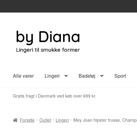
Spring
Spring
til
til
navigation
indhold
Alle varer
Lingeri
Badetøj
Sport
Gratis fragt i Danmark ved køb over 699 kr.
Forside
Outlet
Lingeri
Mey Joan hipster trusse, Cham