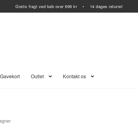
Gratis fragt ved køb over 699 kr • 14 dages returret
Gavekort
Outlet
Kontakt os
pagner