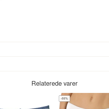
Beige
Relaterede varer
79846-005
-55%