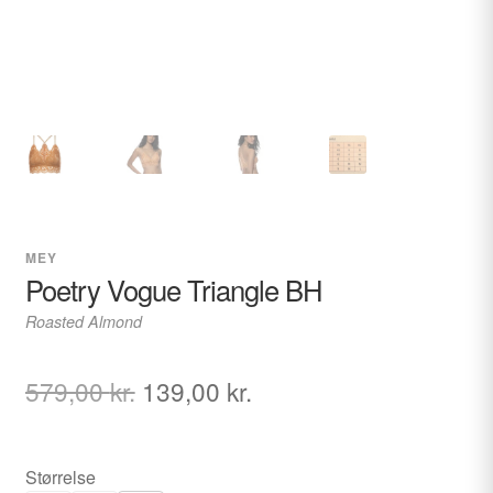
MEY
Poetry Vogue Triangle BH
Roasted Almond
Den
Den
579,00
kr.
139,00
kr.
oprindelige
aktuelle
pris
pris
Størrelse