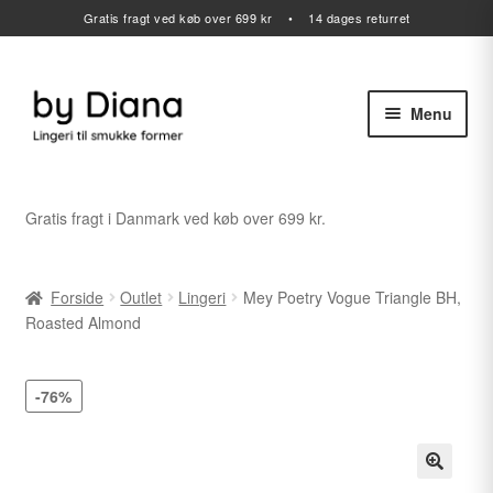
Gratis fragt ved køb over 699 kr • 14 dages returret
Menu
Spring
Spring
til
til
navigation
indhold
Alle varer
Gratis fragt i Danmark ved køb over 699 kr.
Udfold
Lingeri
undermenu
Forside
Outlet
Lingeri
Mey Poetry Vogue Triangle BH,
Udfold
Badetøj
Roasted Almond
undermenu
Sport
-76%
Gavekort
Udfold
Outlet