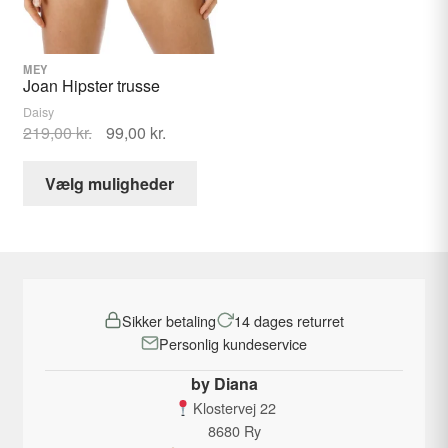
på
på
varesiden
varesid
MEY
Joan Hipster trusse
Daisy
Den
Den
219,00
kr.
99,00
kr.
oprindelige
aktuelle
Dette
pris
pris
Vælg muligheder
vare
var:
er:
har
219,00 kr..
99,00 kr..
flere
varianter.
Mulighederne
Sikker betaling
14 dages returret
kan
Personlig kundeservice
vælges
på
by Diana
varesiden
Klostervej 22
8680 Ry