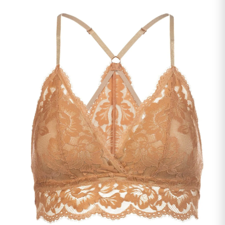
undermenu
Udfold
Kontakt os
undermenu