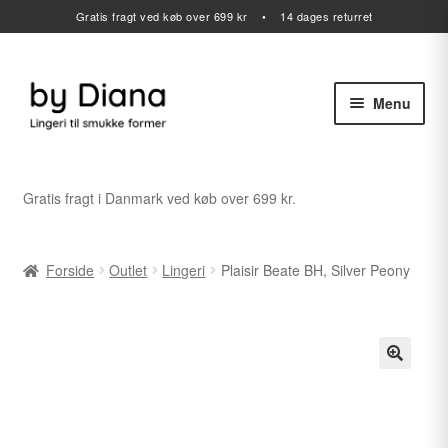
Gratis fragt ved køb over 699 kr • 14 dages returret
Menu
Spring
Spring
til
til
navigation
indhold
Alle varer
Gratis fragt i Danmark ved køb over 699 kr.
Udfold
Lingeri
undermenu
Forside
Outlet
Lingeri
Plaisir Beate BH, Silver Peony
Udfold
Badetøj
undermenu
Sport
Gavekort
Udfold
Outlet