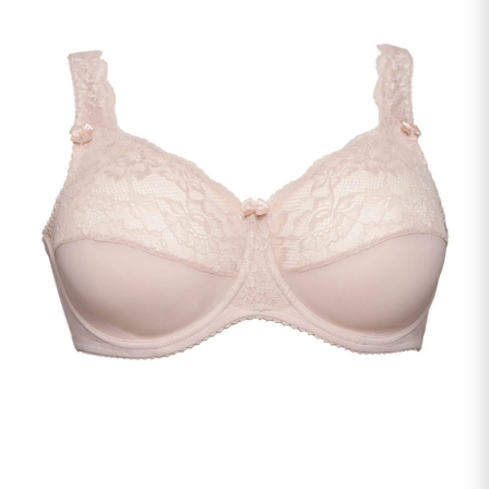
undermenu
Udfold
Kontakt os
undermenu