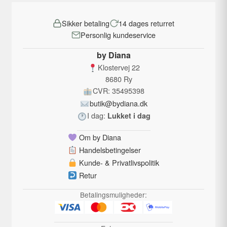
Mulighederne
Sikker betaling
14 dages returret
kan
Personlig kundeservice
vælges
på
by Diana
varesiden
Klostervej 22
8680 Ry
CVR: 35495398
butik@bydiana.dk
I dag:
Lukket i dag
Om by Diana
Handelsbetingelser
Kunde- & Privatlivspolitik
Retur
Betalingsmuligheder: