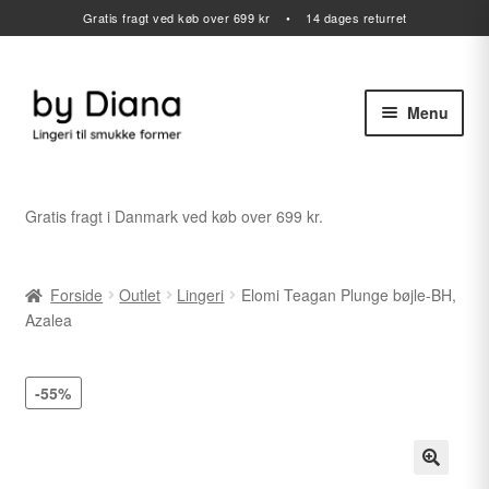
Gratis fragt ved køb over 699 kr • 14 dages returret
Menu
Spring
Spring
til
til
navigation
indhold
Alle varer
Gratis fragt i Danmark ved køb over 699 kr.
Udfold
Lingeri
undermenu
Forside
Outlet
Lingeri
Elomi Teagan Plunge bøjle-BH,
Udfold
Badetøj
Azalea
undermenu
Sport
-55%
Gavekort
Udfold
Outlet