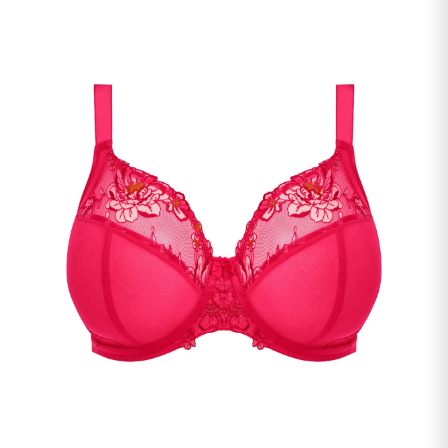
undermenu
Udfold
Kontakt os
undermenu