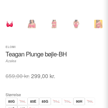
ELOMI
Teagan Plunge bøjle-BH
Azalea
Den
Den
659,00
kr.
299,00
kr.
oprindelige
aktuelle
pris
pris
Størrelse
var:
er:
80G
80I
85E
85G
85J
85L
90H
90I