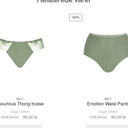
10813100
-50%
MEY
MEY
uxurious Thong trusse
Emotion Waist Pant
Sage Green
Sage Green
Den
Den
Den
219,00
kr.
99,00
kr.
179,00
kr.
89,00
kr.
oprindelige
aktuelle
oprindelig
Dette