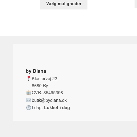
Dette
pris
pris
Vælg muligheder
vare
var:
er:
har
219,00 kr..
49,00 kr..
flere
varianter.
Mulighederne
kan
vælges
på
varesiden
by Diana
Klostervej 22
8680 Ry
CVR: 35495398
butik@bydiana.dk
I dag:
Lukket i dag