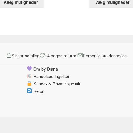
pris
pris
pris
Vælg muligheder
Vælg muligheder
vare
var:
er:
var:
har
219,00 kr..
99,00 kr..
179,00 kr..
flere
varianter.
Mulighederne
kan
vælges
på
Sikker betaling
14 dages returret
Personlig kundeservice
varesiden
Om by Diana
Handelsbetingelser
Kunde- & Privatlivspolitik
Retur