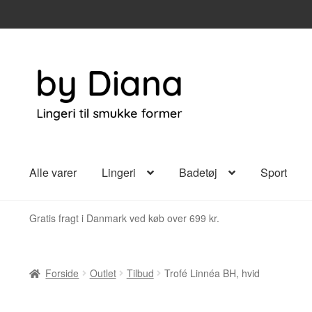
Spring
Spring
til
til
navigation
indhold
Alle varer
Lingeri
Badetøj
Sport
Gratis fragt i Danmark ved køb over 699 kr.
Forside
Outlet
Tilbud
Trofé Linnéa BH, hvid