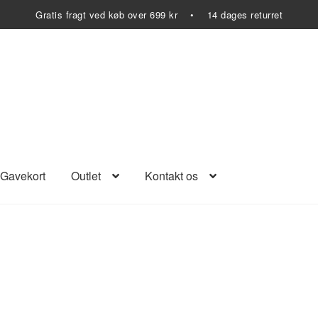
Gratis fragt ved køb over 699 kr • 14 dages returret
Gavekort
Outlet
Kontakt os