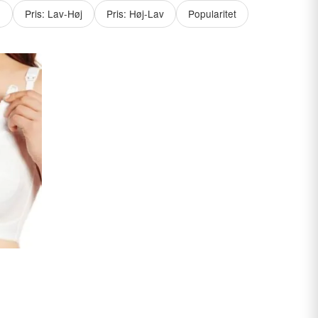
e
Pris: Lav-Høj
Pris: Høj-Lav
Popularitet
en
VÆLG STØRRELSE
tuelle