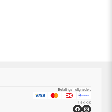
is
:
,00 kr..
ne
Betalingsmuligheder:
Følg os: