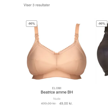
Sorteret
Viser 3 resultater
efter
pris:
lav
-90%
-90%
til
høj
ELOMI
Beatrice amme BH
Nude
VÆLG STØRRELSE
Den
Den
499,00
kr.
49,00
kr.