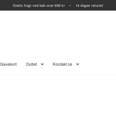
Gratis fragt ved køb over 699 kr • 14 dages returret
Gavekort
Outlet
Kontakt os