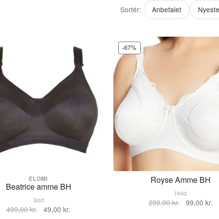
Sortér:
Anbefalet
Nyest
-67%
Royse Amme BH
ELOMI
Beatrice amme BH
Hvid
Sort
Den
D
VÆLG STØRRELSE
299,00
kr.
99,00
kr.
Den
Den
499,00
kr.
49,00
kr.
oprindelige
ak