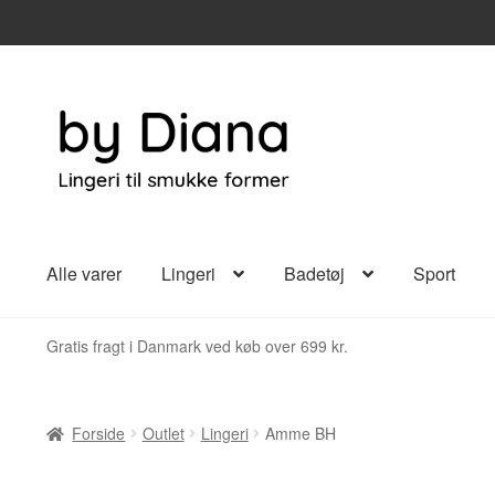
Spring
Spring
til
til
navigation
indhold
Alle varer
Lingeri
Badetøj
Sport
Gratis fragt i Danmark ved køb over 699 kr.
Forside
Outlet
Lingeri
Amme BH