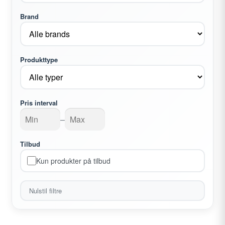
undermenu
Brand
Udfold
Kontakt os
undermenu
Produkttype
Pris interval
–
Tilbud
Kun produkter på tilbud
Nulstil filtre