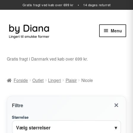
Gratis fragt ved køb over 699 kr • 14 dages returret
Menu
Spring
Spring
til
til
navigation
indhold
Alle varer
Gratis fragt i Danmark ved køb over 699 kr.
Udfold
Lingeri
undermenu
Forside
Outlet
Lingeri
Plaisir
Nicole
Udfold
Badetøj
undermenu
Sport
✕
Filtre
Gavekort
Størrelse
Vælg størrelser
▾
Udfold
Outlet