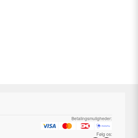
ne
Mulighederne
kan
vælges
på
varesiden
Betalingsmuligheder:
Følg os: