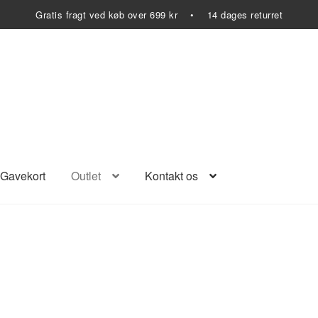
Gratis fragt ved køb over 699 kr • 14 dages returret
Gavekort
Outlet
Kontakt os