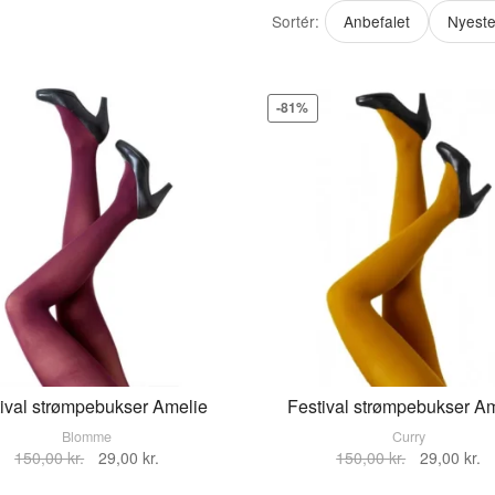
Sortér:
Anbefalet
Nyest
-81%
ival strømpebukser Amelie
Festival strømpebukser A
Blomme
Curry
Den
Den
Den
D
VÆLG STØRRELSE
150,00
kr.
29,00
kr.
150,00
kr.
29,00
kr.
oprindelige
aktuelle
oprindelige
ak