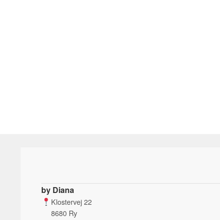
Mulighederne
kan
vælges
på
varesiden
by Diana
Klostervej 22
8680 Ry