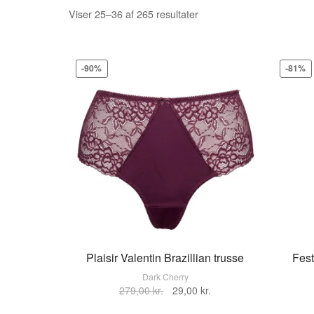
Sorteret
Viser 25–36 af 265 resultater
efter
pris:
lav
-90%
-81%
til
høj
Plaisir Valentin Brazillian trusse
Fest
Dark Cherry
Den
Den
VÆLG STØRRELSE
279,00
kr.
29,00
kr.
oprindelige
aktuelle