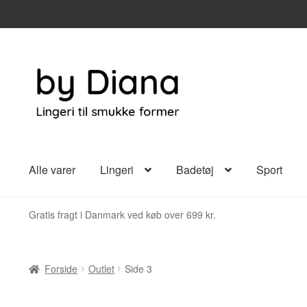
Spring
Spring
til
til
navigation
indhold
Alle varer
Lingeri
Badetøj
Sport
Gratis fragt i Danmark ved køb over 699 kr.
Forside
Outlet
Side 3