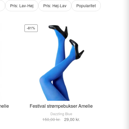
e
Pris: Lav-Høj
Pris: Høj-Lav
Popularitet
-81%
melie
Festival strømpebukser Amelie
Dazzling Blue
en
Den
Den
VÆLG STØRRELSE
VÆLG STØRRELSE
150,00
kr.
29,00
kr.
tuelle
oprindelige
aktuelle