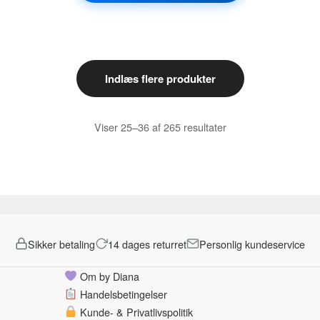
varianter.
Muligheder
Mulighederne
kan
kan
vælges
vælges
på
på
varesiden
Indlæs flere produkter
varesiden
Sorteret
Viser 25–36 af 265 resultater
efter
pris:
lav
til
høj
Sikker betaling
14 dages returret
Personlig kundeservice
Om by Diana
Handelsbetingelser
Kunde- & Privatlivspolitik