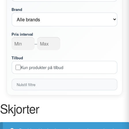
undermenu
Brand
Udfold
Kontakt os
undermenu
Pris interval
–
Tilbud
Kun produkter på tilbud
Nulstil filtre
Skjorter