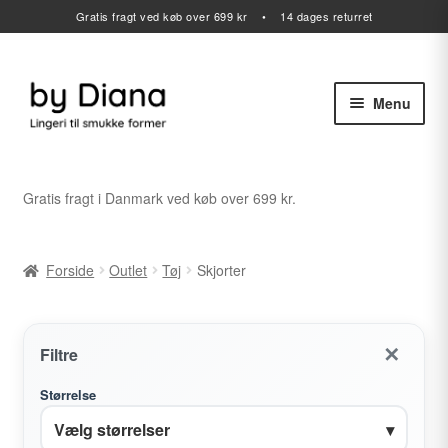
Gratis fragt ved køb over 699 kr • 14 dages returret
Menu
Spring
Spring
til
til
navigation
indhold
Alle varer
Gratis fragt i Danmark ved køb over 699 kr.
Udfold
Lingeri
undermenu
Forside
Outlet
Tøj
Skjorter
Udfold
Badetøj
undermenu
Sport
✕
Filtre
Gavekort
Størrelse
Vælg størrelser
▾
Udfold
Outlet