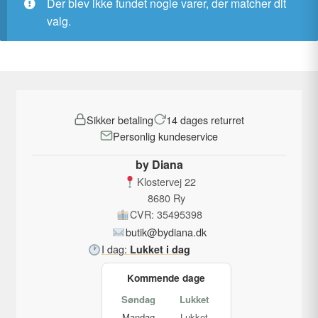
Der blev ikke fundet nogle varer, der matcher dit
valg.
Sikker betaling
14 dages returret
Personlig kundeservice
by Diana
Klostervej 22
8680 Ry
CVR: 35495398
butik@bydiana.dk
I dag:
Lukket i dag
Kommende dage
Søndag
Lukket
Mandag
Lukket