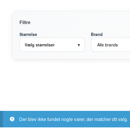
Filtre
Størrelse
Brand
Vælg størrelser
▾
Der blev ikke fundet nogle varer, der matcher dit valg.