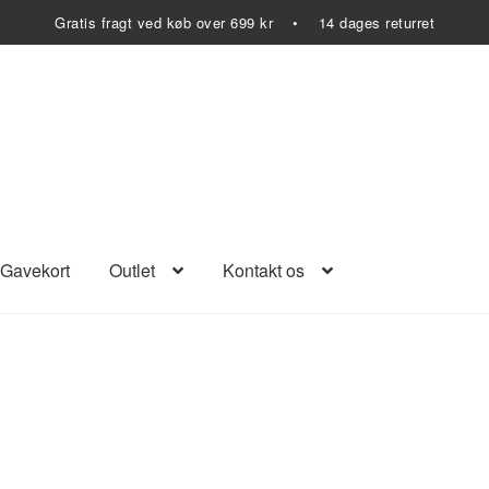
Gratis fragt ved køb over 699 kr • 14 dages returret
Gavekort
Outlet
Kontakt os