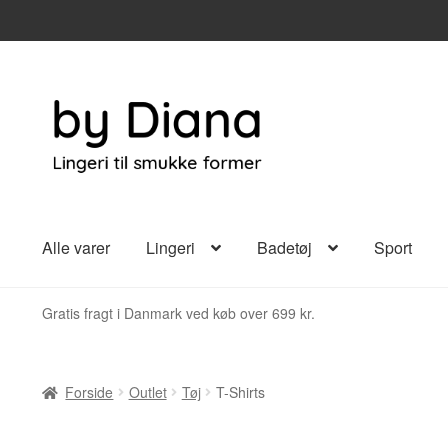
Spring
Spring
til
til
navigation
indhold
Alle varer
Lingeri
Badetøj
Sport
Gratis fragt i Danmark ved køb over 699 kr.
Forside
Outlet
Tøj
T-Shirts