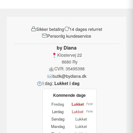
har
Bemærkning:
219,00 kr..
49,00 kr..
flere
Bemærk venligst, at da vi ikke altid har alle størrelser på
varianter.
lager, kan der gå op til 7-11 hverdage, før du modtager
Mulighederne
din vare.
Sikker betaling
14 dages returret
kan
Personlig kundeservice
vælges
på
by Diana
varesiden
Klostervej 22
8680 Ry
CVR: 35495398
butik@bydiana.dk
I dag:
Lukket i dag
Kommende dage
Fredag
Lukket
Ferie
Lørdag
Lukket
Ferie
Søndag
Lukket
Mandag
Lukket