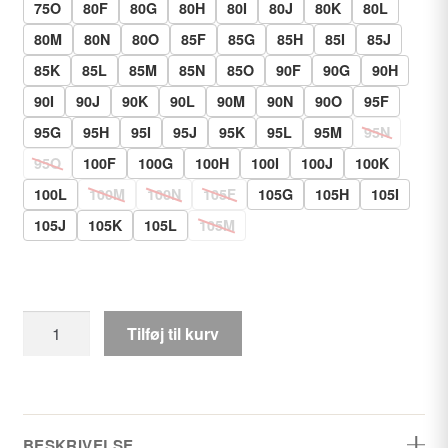
75O
80F
80G
80H
80I
80J
80K
80L
80M
80N
80O
85F
85G
85H
85I
85J
85K
85L
85M
85N
85O
90F
90G
90H
90I
90J
90K
90L
90M
90N
90O
95F
95G
95H
95I
95J
95K
95L
95M
95N
95O
100F
100G
100H
100I
100J
100K
100L
100M
100N
105F
105G
105H
105I
105J
105K
105L
105M
Elomi
Tilføj til kurv
Cate
Allure
bøjle
BH,
BESKRIVELSE
sahara