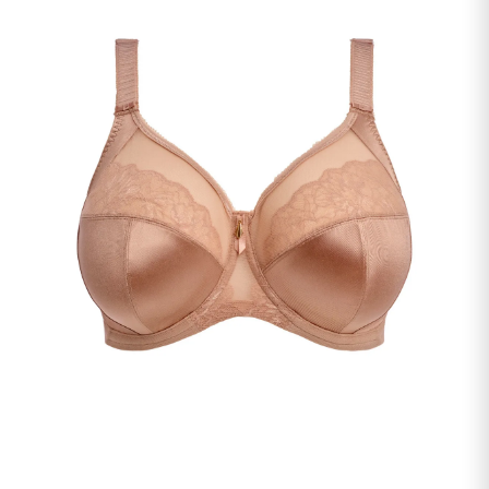
undermenu
Udfold
Kontakt os
undermenu