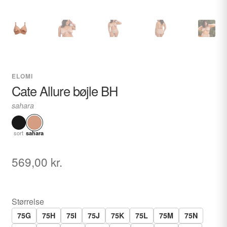
ELOMI
Cate Allure bøjle BH
sahara
sort
sahara
569,00
kr.
Størrelse
75G
75H
75I
75J
75K
75L
75M
75N