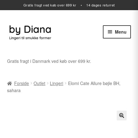
Gratis fragt ved køb over 699 kr • 14 dages returret
Menu
Spring
Spring
til
til
navigation
indhold
Alle varer
Gratis fragt i Danmark ved køb over 699 kr.
Udfold
Lingeri
undermenu
Forside
Outlet
Lingeri
Elomi Cate Allure bøjle BH,
Udfold
Badetøj
sahara
undermenu
Sport
Gavekort
Udfold
Outlet