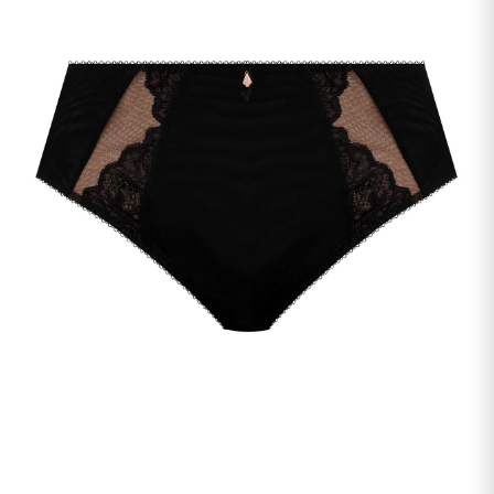
undermenu
Udfold
Kontakt os
undermenu