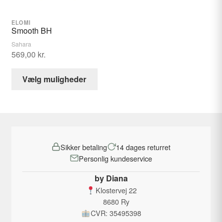
varesiden
varesid
ELOMI
Smooth BH
Sahara
569,00
kr.
Dette
Vælg muligheder
vare
har
flere
varianter.
Mulighederne
Sikker betaling
14 dages returret
kan
Personlig kundeservice
vælges
på
by Diana
varesiden
Klostervej 22
8680 Ry
CVR: 35495398