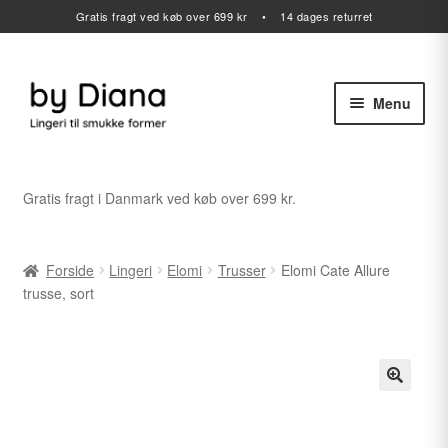
Gratis fragt ved køb over 699 kr • 14 dages returret
Menu
Spring
Spring
til
til
navigation
indhold
Alle varer
Gratis fragt i Danmark ved køb over 699 kr.
Udfold
Lingeri
undermenu
Forside
Lingeri
Elomi
Trusser
Elomi Cate Allure
Udfold
Badetøj
trusse, sort
undermenu
Sport
Gavekort
Udfold
Outlet