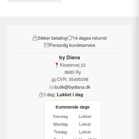
var:
er:
har
259,00 kr..
49,00 kr..
flere
varianter.
Mulighederne
Sikker betaling
14 dages returret
kan
Personlig kundeservice
vælges
på
by Diana
varesiden
Klostervej 22
8680 Ry
CVR: 35495398
butik@bydiana.dk
I dag:
Lukket i dag
Kommende dage
Søndag
Lukket
Mandag
Lukket
Tirsdag
Lukket