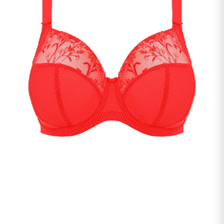
undermenu
Udfold
Kontakt os
undermenu