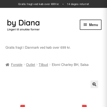
Gratis fragt ved køb over 699 kr • 14 dages returret
Menu
Spring
Spring
til
til
navigation
indhold
Alle varer
Gratis fragt i Danmark ved køb over 699 kr.
Udfold
Lingeri
undermenu
Forside
Outlet
Tilbud
Elomi Charley BH, Salsa
Udfold
Badetøj
undermenu
Sport
Gavekort
Udfold
Outlet