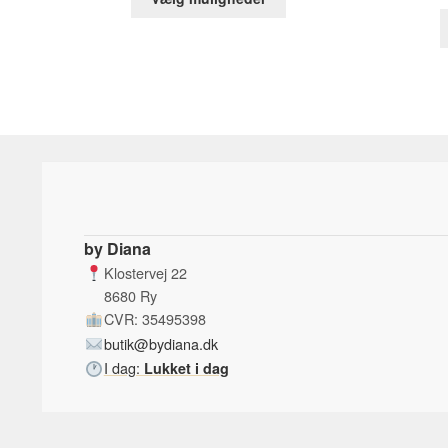
vare
var:
er:
har
229,00 kr..
29,00 kr..
flere
varianter.
Mulighederne
kan
vælges
på
varesiden
by Diana
Klostervej 22
8680 Ry
CVR: 35495398
butik@bydiana.dk
I dag:
Lukket i dag