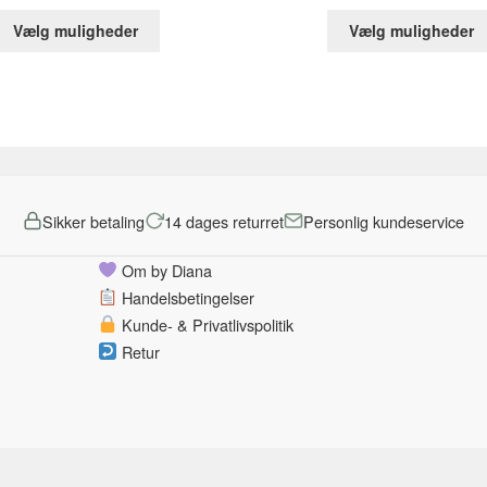
oprindelige
aktuelle
oprindelig
Dette
pris
pris
pris
Vælg muligheder
Vælg muligheder
vare
var:
er:
var:
har
599,00 kr..
249,00 kr..
299,00 kr..
flere
varianter.
Mulighederne
kan
vælges
på
Sikker betaling
14 dages returret
Personlig kundeservice
varesiden
Om by Diana
Handelsbetingelser
Kunde- & Privatlivspolitik
Retur