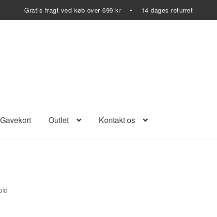
Gratis fragt ved køb over 699 kr • 14 dages returret
Gavekort
Outlet
Kontakt os
old