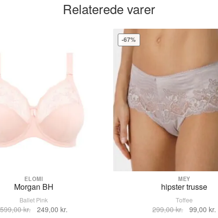
Relaterede varer
EL4382ROD
-67%
r!
ELOMI
MEY
Morgan BH
hipster trusse
Ballet Pink
Toffee
Den
Den
Den
599,00
kr.
249,00
kr.
299,00
kr.
99,00
kr.