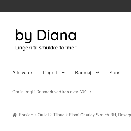
Spring
Spring
til
til
navigation
indhold
Alle varer
Lingeri
Badetøj
Sport
Gratis fragt i Danmark ved køb over 699 kr.
Forside
Outlet
Tilbud
Elomi Charley Stretch BH, Roseg