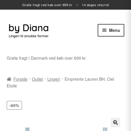
Gratis fragt ved køb over 699 kr • 14 dages returret
Menu
Spring
Spring
til
til
navigation
indhold
Alle varer
Gratis fragt i Danmark ved køb over 699 kr.
Udfold
Lingeri
undermenu
Forside
Outlet
Lingeri
Empreinte Lauren BH, Ciel
Udfold
Badetøj
Etoile
undermenu
Sport
-60%
Gavekort
Udfold
Outlet