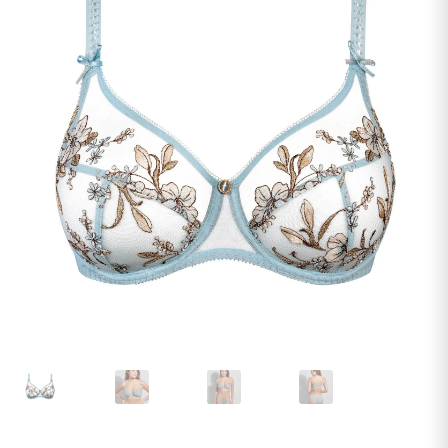
undermenu
Udfold
Kontakt os
undermenu