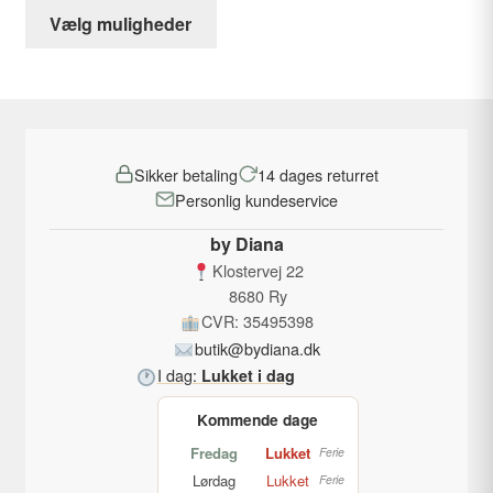
Dette
pris
pris
Vælg muligheder
vare
var:
er:
har
139,00 kr..
89,00 kr..
flere
varianter.
Mulighederne
Sikker betaling
14 dages returret
kan
Personlig kundeservice
vælges
på
by Diana
varesiden
Klostervej 22
8680 Ry
CVR: 35495398
butik@bydiana.dk
I dag:
Lukket i dag
Kommende dage
Fredag
Lukket
Ferie
Lørdag
Lukket
Ferie