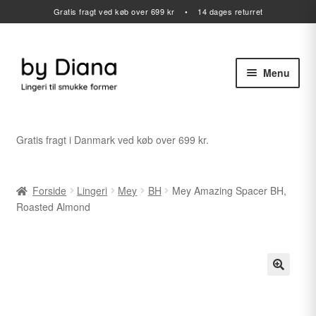
Gratis fragt ved køb over 699 kr • 14 dages returret
Menu
Spring
Spring
til
til
navigation
indhold
Alle varer
Gratis fragt i Danmark ved køb over 699 kr.
Udfold
Lingeri
undermenu
Forside
Lingeri
Mey
BH
Mey Amazing Spacer BH,
Udfold
Badetøj
Roasted Almond
undermenu
Sport
Gavekort
Udfold
Outlet