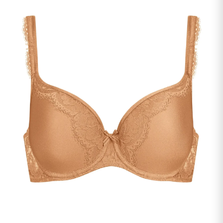
undermenu
Udfold
Kontakt os
undermenu