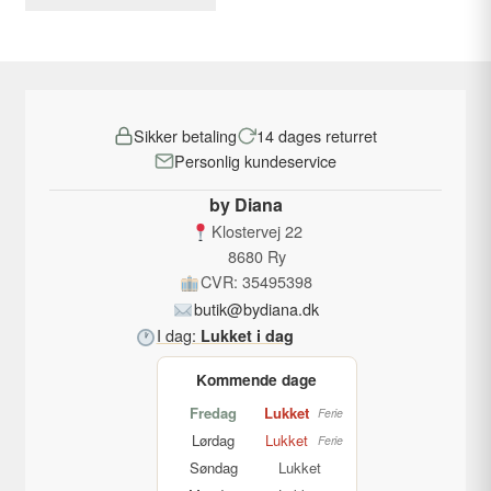
vare
var:
er:
har
219,00 kr..
49,00 kr..
flere
varianter.
Mulighederne
Sikker betaling
14 dages returret
kan
Personlig kundeservice
vælges
på
by Diana
varesiden
Klostervej 22
8680 Ry
CVR: 35495398
butik@bydiana.dk
I dag:
Lukket i dag
Kommende dage
Fredag
Lukket
Ferie
Lørdag
Lukket
Ferie
Søndag
Lukket